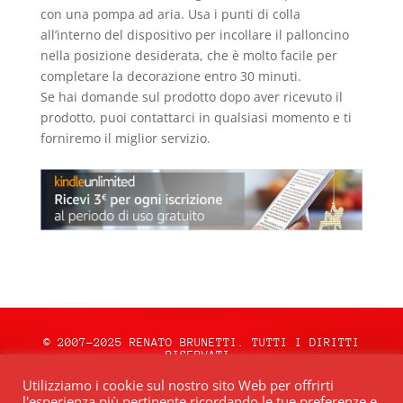
con una pompa ad aria. Usa i punti di colla
all’interno del dispositivo per incollare il palloncino
nella posizione desiderata, che è molto facile per
completare la decorazione entro 30 minuti.
Se hai domande sul prodotto dopo aver ricevuto il
prodotto, puoi contattarci in qualsiasi momento e ti
forniremo il miglior servizio.
© 2007-2025 RENATO BRUNETTI. TUTTI I DIRITTI
RISERVATI.
natale.oceweb.it è ospitato da:
OCEWeb
Utilizziamo i cookie sul nostro sito Web per offrirti
Network
| POWERED BY
BRWeb.it
|
PRIVACY
l'esperienza più pertinente ricordando le tue preferenze e