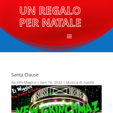
UN REGALO
PER NATALE
Santa Clause
da
Elfo Magico
|
Gen 18, 2022
|
Musica di natale