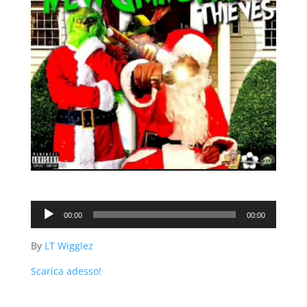
Audio
00:00
00:00
Player
By
LT Wigglez
Scarica adesso!