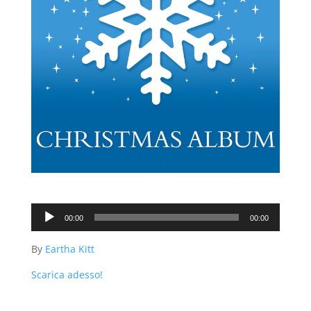
Audio
00:00
00:00
Player
By
Eartha Kitt
Scarica adesso!