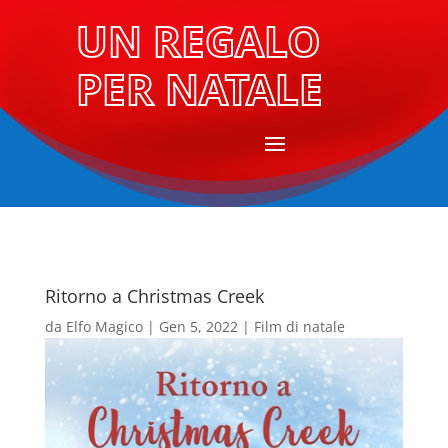
UN REGALO
PER NATALE
Ritorno a Christmas Creek
da
Elfo Magico
|
Gen 5, 2022
|
Film di natale