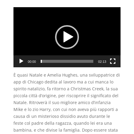
Video
Player
00:00
02:13
È quasi Natale e Amelia Hughes, una sviluppatrice di
app di Chicago dedita al lavoro ma a cui manca lo
spirito natalizio, fa ritorno a Christmas Creek, la sua
piccola città d’origine, per riscoprire il significato del
Natale. Ritroverà il suo migliore amico d’infanzia
Mike e lo zio Harry, con cui non aveva più rapporti a
causa di un misterioso dissidio avuto durante le
feste col padre della ragazza, quando lei era una
bambina, e che divise la famiglia. Dopo essere stata