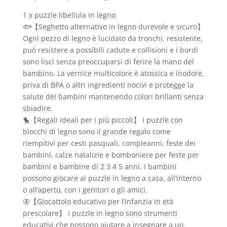
1 x puzzle libellula in legno
🐟【Seghetto alternativo in legno durevole e sicuro】
Ogni pezzo di legno è lucidato da tronchi, resistente,
può resistere a possibili cadute e collisioni e i bordi
sono lisci senza preoccuparsi di ferire la mano del
bambino. La vernice multicolore è atossica e inodore,
priva di BPA o altri ingredienti nocivi e protegge la
salute dei bambini mantenendo colori brillanti senza
sbiadire.
🐤【Regali ideali per i più piccoli】 I puzzle con
blocchi di legno sono il grande regalo come
riempitivi per cesti pasquali, compleanni, feste dei
bambini, calze natalizie e bomboniere per feste per
bambini e bambine di 2 3 4 5 anni. I bambini
possono giocare ai puzzle in legno a casa, all’interno
o all’aperto, con i genitori o gli amici.
🦋【Giocattolo educativo per l’infanzia in età
prescolare】 I puzzle in legno sono strumenti
educativi che possono aiutare a insegnare a un