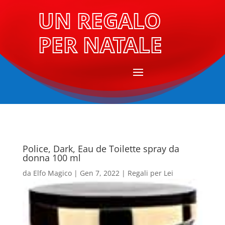
UN REGALO
PER NATALE
Police, Dark, Eau de Toilette spray da
donna 100 ml
da
Elfo Magico
|
Gen 7, 2022
|
Regali per Lei