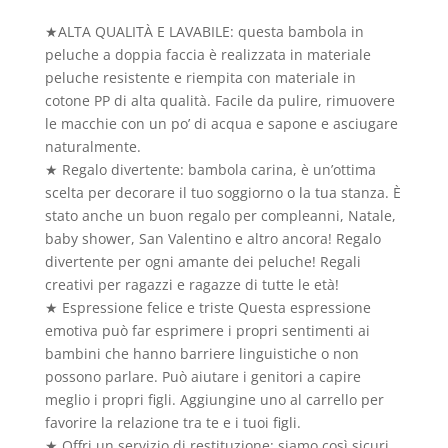
★ALTA QUALITÀ E LAVABILE: questa bambola in
peluche a doppia faccia è realizzata in materiale
peluche resistente e riempita con materiale in
cotone PP di alta qualità. Facile da pulire, rimuovere
le macchie con un po’ di acqua e sapone e asciugare
naturalmente.
★ Regalo divertente: bambola carina, è un’ottima
scelta per decorare il tuo soggiorno o la tua stanza. È
stato anche un buon regalo per compleanni, Natale,
baby shower, San Valentino e altro ancora! Regalo
divertente per ogni amante dei peluche! Regali
creativi per ragazzi e ragazze di tutte le età!
★ Espressione felice e triste Questa espressione
emotiva può far esprimere i propri sentimenti ai
bambini che hanno barriere linguistiche o non
possono parlare. Può aiutare i genitori a capire
meglio i propri figli. Aggiungine uno al carrello per
favorire la relazione tra te e i tuoi figli.
★ Offri un servizio di restituzione: siamo così sicuri