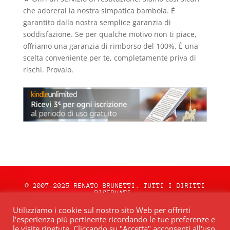
che adorerai la nostra simpatica bambola. È
garantito dalla nostra semplice garanzia di
soddisfazione. Se per qualche motivo non ti piace,
offriamo una garanzia di rimborso del 100%. È una
scelta conveniente per te, completamente priva di
rischi. Provalo.
© 2007-2025 RENATO BRUNETTI. TUTTI I DIRITTI
RISERVATI.
natale.oceweb.it è ospitato da:
OCEWeb
Utilizziamo i cookie sul nostro sito Web per offrirti
Network
| POWERED BY
BRWeb.it
|
PRIVACY
l'esperienza più pertinente ricordando le tue preferenze e
POLICY
le visite ripetute. Cliccando su "Accetta" acconsenti all'uso