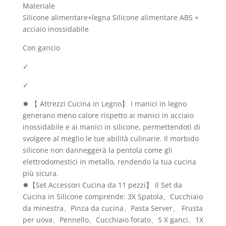
Materiale
Silicone alimentare+legna Silicone alimentare ABS +
acciaio inossidabile
Con gancio
✓
✓
✹ 【 Attrezzi Cucina in Legno】 I manici in legno
generano meno calore rispetto ai manici in acciaio
inossidabile e ai manici in silicone, permettendoti di
svolgere al meglio le tue abilità culinarie. Il morbido
silicone non danneggerà la pentola come gli
elettrodomestici in metallo, rendendo la tua cucina
più sicura.
✹【Set Accessori Cucina da 11 pezzi】 Il Set da
Cucina in Silicone comprende: 3X Spatola、Cucchiaio
da minestra、Pinza da cucina、Pasta Server、 Frusta
per uova、Pennello、Cucchiaio forato、5 X ganci、1X