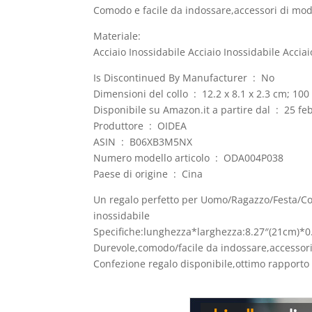
Comodo e facile da indossare,accessori di moda p
Materiale:
Acciaio Inossidabile Acciaio Inossidabile Acciai
Is Discontinued By Manufacturer ‏ : ‎ No
Dimensioni del collo ‏ : ‎ 12.2 x 8.1 x 2.3 
Disponibile su Amazon.it a
Produttore ‏ : ‎ OIDEA
ASIN ‏ : ‎ B06XB3M5NX
Numero modello articolo ‏ : ‎ ODA004P038
Paese di origine ‏ : ‎ Cina
Un regalo perfetto per Uomo/Ragazzo/Festa/Compl
inossidabile
Specifiche:lunghezza*larghezza:8.27″(21cm)*
Durevole,comodo/facile da indossare,accessori d
Confezione regalo disponibile,ottimo rapporto 