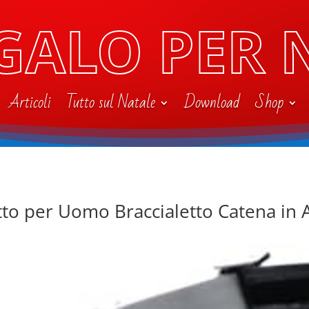
GALO PER 
Articoli
Tutto sul Natale
Download
Shop
tto per Uomo Braccialetto Catena in 