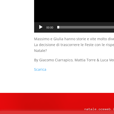
00:00
Massimo e Giulia hanno storie e vite molto dive
La decisione di trascorrere le Feste con le rispe
Natale?
By Giacomo Ciarrapico, Mattia Torre & Luca V
Scarica
natale.oceweb.