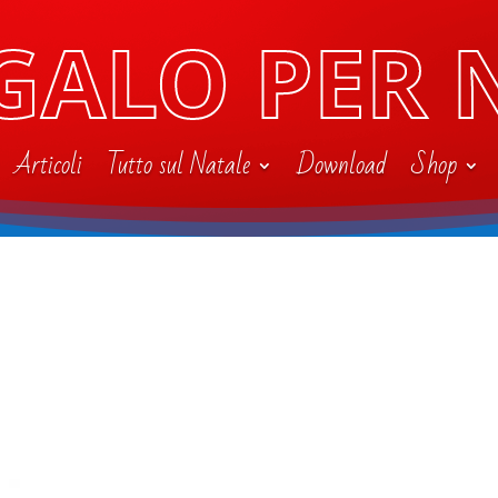
GALO PER 
Articoli
Tutto sul Natale
Download
Shop