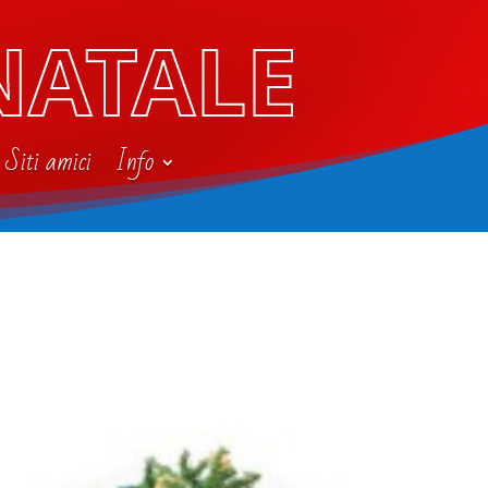
NATALE
Siti amici
Info