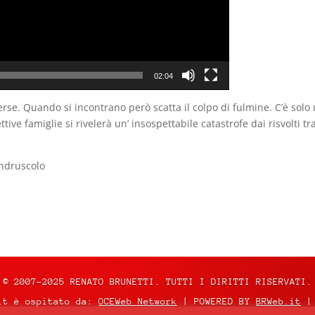
02:04
rse. Quando si incontrano però scatta il colpo di fulmine. C’è solo 
ttive famiglie si rivelerà un’ insospettabile catastrofe dai risvolti t
endruscolo
© 2007-2025 RENATO BRUNETTI. TUTTI I DIRITTI RISERVATI.
it è ospitato da:
OCEWeb Network
| POWERED BY
BRWeb.it
|