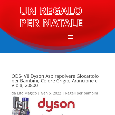
UN REGALO
PER NATALE
ODS- V8 Dyson Aspirapolvere Giocattolo
per Bambini, Colore Grigio, Arancione e
Viola, 20800
da
Elfo Magico
|
Gen 5, 2022
|
Regali per bambini