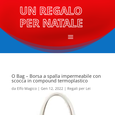
UN REGALO
PER NATALE
O Bag – Borsa a spalla impermeabile con
scocca in compound termoplastico
da
Elfo Magico
|
Gen 12, 2022
|
Regali per Lei