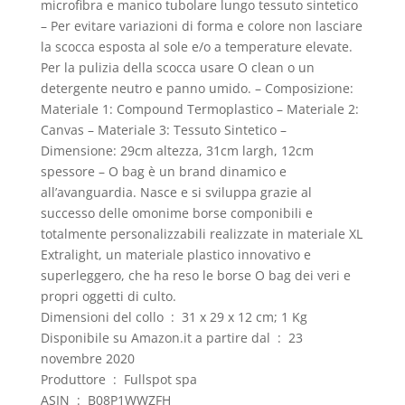
microfibra e manico tubolare lungo tessuto sintetico
– Per evitare variazioni di forma e colore non lasciare
la scocca esposta al sole e/o a temperature elevate.
Per la pulizia della scocca usare O clean o un
detergente neutro e panno umido. – Composizione:
Materiale 1: Compound Termoplastico – Materiale 2:
Canvas – Materiale 3: Tessuto Sintetico –
Dimensione: 29cm altezza, 31cm largh, 12cm
spessore – O bag è un brand dinamico e
all’avanguardia. Nasce e si sviluppa grazie al
successo delle omonime borse componibili e
totalmente personalizzabili realizzate in materiale XL
Extralight, un materiale plastico innovativo e
superleggero, che ha reso le borse O bag dei veri e
propri oggetti di culto.
Dimensioni del collo ‏ : ‎ 31 x 29 x 12 cm; 1 Kg
Disponibile su Amazon.it a partire dal ‏ : ‎ 23
novembre 2020
Produttore ‏ : ‎ Fullspot spa
ASIN ‏ : ‎ B08P1WWZFH