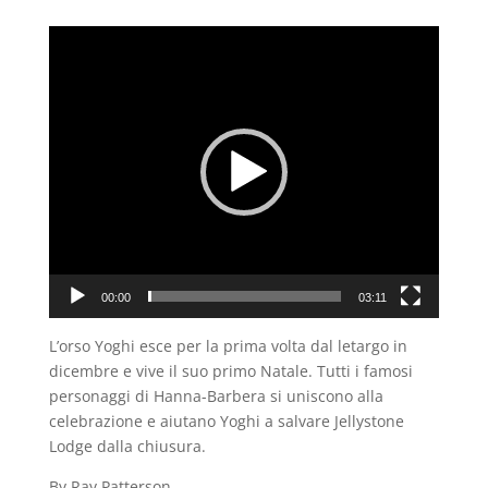
Video
Player
00:00
03:11
L’orso Yoghi esce per la prima volta dal letargo in
dicembre e vive il suo primo Natale. Tutti i famosi
personaggi di Hanna-Barbera si uniscono alla
celebrazione e aiutano Yoghi a salvare Jellystone
Lodge dalla chiusura.
By Ray Patterson