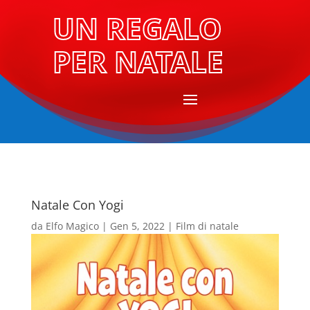
UN REGALO
PER NATALE
Natale Con Yogi
da
Elfo Magico
|
Gen 5, 2022
|
Film di natale