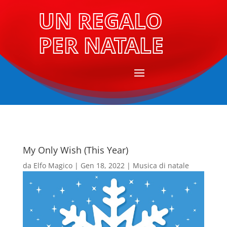
UN REGALO
PER NATALE
My Only Wish (This Year)
da
Elfo Magico
|
Gen 18, 2022
|
Musica di natale