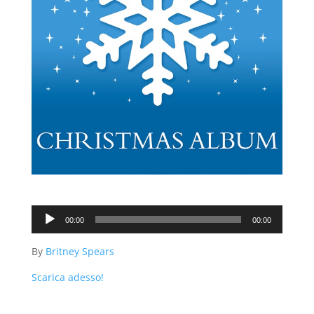
Audio
00:00
00:00
Player
By
Britney Spears
Scarica adesso!