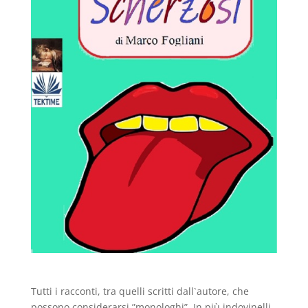
Tutti i racconti, tra quelli scritti dall`autore, che
possono considerarsi ”monologhi”. In più indovinelli,