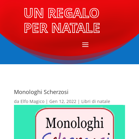
UN REGALO
PER NATALE
Monologhi Scherzosi
da
Elfo Magico
|
Gen 12, 2022
|
Libri di natale