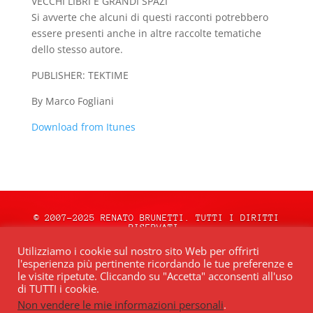
VECCHI LIBRI E GRANDI SPAZI
Si avverte che alcuni di questi racconti potrebbero
essere presenti anche in altre raccolte tematiche
dello stesso autore.
PUBLISHER: TEKTIME
By Marco Fogliani
Download from Itunes
© 2007-2025 RENATO BRUNETTI. TUTTI I DIRITTI
RISERVATI.
natale.oceweb.it è ospitato da:
OCEWeb
Utilizziamo i cookie sul nostro sito Web per offrirti
Network
| POWERED BY
BRWeb.it
|
PRIVACY
l'esperienza più pertinente ricordando le tue preferenze e
POLICY
le visite ripetute. Cliccando su "Accetta" acconsenti all'uso
di TUTTI i cookie.
Non vendere le mie informazioni personali
.
Quest’opera è distribuita con Licenza