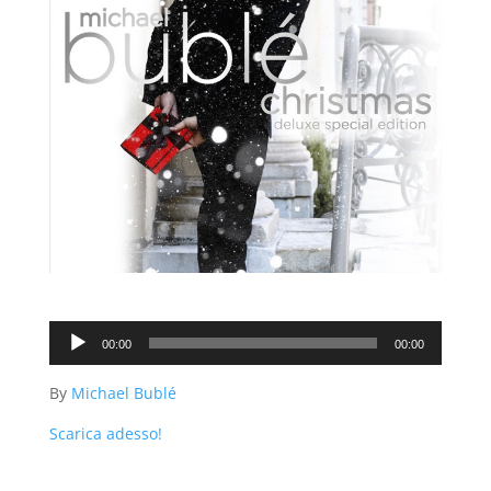
Audio
00:00
00:00
Player
By
Michael Bublé
Scarica adesso!