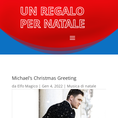
UN REGALO
PER NATALE
Michael’s Christmas Greeting
da
Elfo Magico
|
Gen 4, 2022
|
Musica di natale