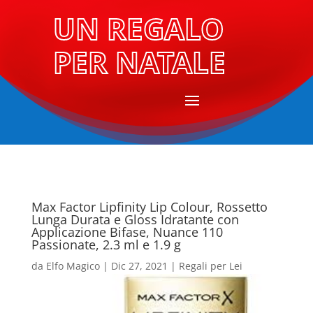
UN REGALO
PER NATALE
Max Factor Lipfinity Lip Colour, Rossetto
Lunga Durata e Gloss Idratante con
Applicazione Bifase, Nuance 110
Passionate, 2.3 ml e 1.9 g
da
Elfo Magico
|
Dic 27, 2021
|
Regali per Lei