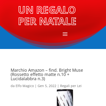
UN REGALO
PER NATALE
Marchio Amazon – find. Bright Muse
(Rossetto effetto matte n.10 +
Lucidalabbra n.3)
da
Elfo Magico
|
Gen 5, 2022
|
Regali per Lei