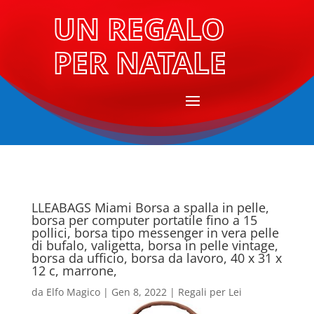
UN REGALO
PER NATALE
LLEABAGS Miami Borsa a spalla in pelle,
borsa per computer portatile fino a 15
pollici, borsa tipo messenger in vera pelle
di bufalo, valigetta, borsa in pelle vintage,
borsa da ufficio, borsa da lavoro, 40 x 31 x
12 c, marrone,
da
Elfo Magico
|
Gen 8, 2022
|
Regali per Lei