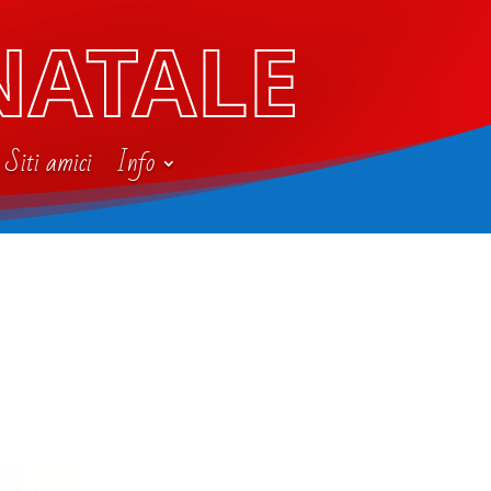
NATALE
Siti amici
Info