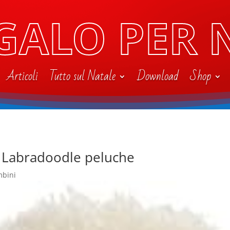
GALO PER 
Articoli
Tutto sul Natale
Download
Shop
s Labradoodle peluche
mbini