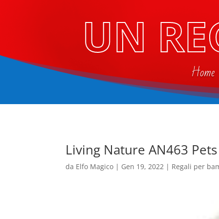
UN RE
Home
Living Nature AN463 Pet
da
Elfo Magico
|
Gen 19, 2022
|
Regali per ba