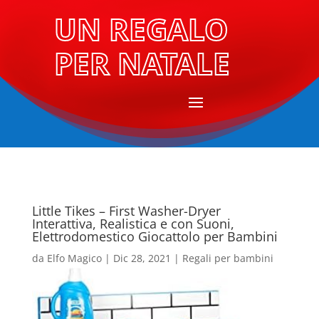
UN REGALO
PER NATALE
Little Tikes – First Washer-Dryer
Interattiva, Realistica e con Suoni,
Elettrodomestico Giocattolo per Bambini
da
Elfo Magico
|
Dic 28, 2021
|
Regali per bambini