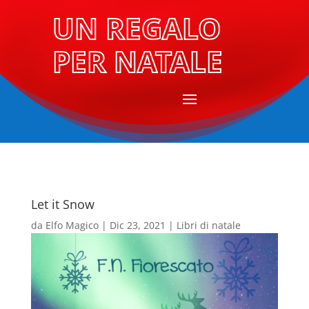
UN REGALO
PER NATALE
Let it Snow
da
Elfo Magico
|
Dic 23, 2021
|
Libri di natale