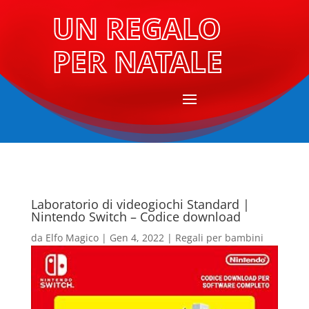
UN REGALO
PER NATALE
Laboratorio di videogiochi Standard |
Nintendo Switch – Codice download
da
Elfo Magico
|
Gen 4, 2022
|
Regali per bambini