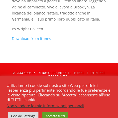
dove ha imparato a godersi il tempo libero leggendo
vicino al caminetto. Vive e lavora a Brooklyn. La
locanda del bianco Natale, tradotto anche in
Germania, è il suo primo libro pubblicato in Italia.
By Wright Colleen
Download from Itunes
© 2007-2025 RENATO BRUNETTI. TUTTI I DIRITTI
RISERVATI.
natale.oceweb.it è ospitato da:
OCEWeb
Utilizziamo i cookie sul nostro sito Web per offrirti
Network
| POWERED BY
BRWeb.it
|
PRIVACY
l'esperienza più pertinente ricordando le tue preferenze e
POLICY
le visite ripetute. Cliccando su "Accetta" acconsenti all'uso
di TUTTI i cookie.
Non vendere le mie informazioni personali
.
Quest’opera è distribuita con Licenza
Creative Commons Attribuzione – Non
commerciale – Non opere derivate 4.0
Cookie Settings
Accetta tutti