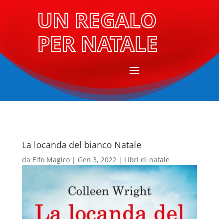
UN REGALO
PER NATALE
La locanda del bianco Natale
da
Elfo Magico
|
Gen 3, 2022
|
Libri di natale