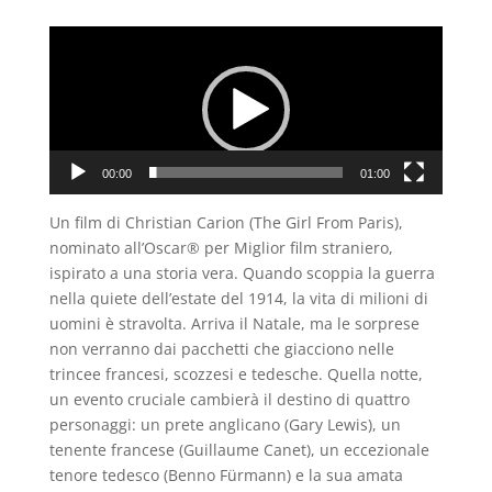
Video
Player
00:00
01:00
Un film di Christian Carion (The Girl From Paris),
nominato all’Oscar® per Miglior film straniero,
ispirato a una storia vera. Quando scoppia la guerra
nella quiete dell’estate del 1914, la vita di milioni di
uomini è stravolta. Arriva il Natale, ma le sorprese
non verranno dai pacchetti che giacciono nelle
trincee francesi, scozzesi e tedesche. Quella notte,
un evento cruciale cambierà il destino di quattro
personaggi: un prete anglicano (Gary Lewis), un
tenente francese (Guillaume Canet), un eccezionale
tenore tedesco (Benno Fürmann) e la sua amata