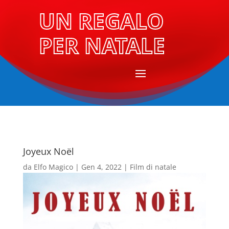
UN REGALO
PER NATALE
Joyeux Noël
da
Elfo Magico
|
Gen 4, 2022
|
Film di natale