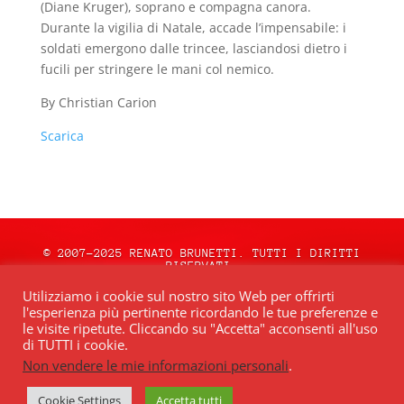
(Diane Kruger), soprano e compagna canora.
Durante la vigilia di Natale, accade l’impensabile: i
soldati emergono dalle trincee, lasciandosi dietro i
fucili per stringere le mani col nemico.
By Christian Carion
Scarica
© 2007-2025 RENATO BRUNETTI. TUTTI I DIRITTI
RISERVATI.
natale.oceweb.it è ospitato da:
OCEWeb
Utilizziamo i cookie sul nostro sito Web per offrirti
Network
| POWERED BY
BRWeb.it
|
PRIVACY
l'esperienza più pertinente ricordando le tue preferenze e
POLICY
le visite ripetute. Cliccando su "Accetta" acconsenti all'uso
di TUTTI i cookie.
Non vendere le mie informazioni personali
.
Quest’opera è distribuita con Licenza
Creative Commons Attribuzione – Non
commerciale – Non opere derivate 4.0
Cookie Settings
Accetta tutti