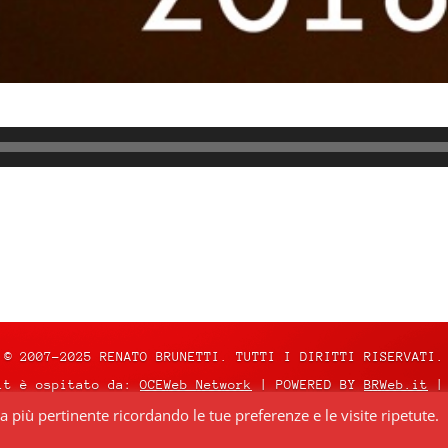
© 2007-2025 RENATO BRUNETTI. TUTTI I DIRITTI RISERVATI.
it è ospitato da:
OCEWeb Network
| POWERED BY
BRWeb.it
|
za più pertinente ricordando le tue preferenze e le visite ripetute.
nza
Creative Commons Attribuzione – Non commerciale – Non