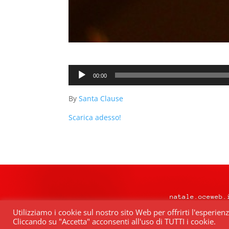
Audio
00:00
Player
By
Santa Clause
Scarica adesso!
natale.oceweb.
Utilizziamo i cookie sul nostro sito Web per offrirti l'esperien
Cliccando su "Accetta" acconsenti all'uso di TUTTI i cookie.
Quest’opera è distribuita con Lice