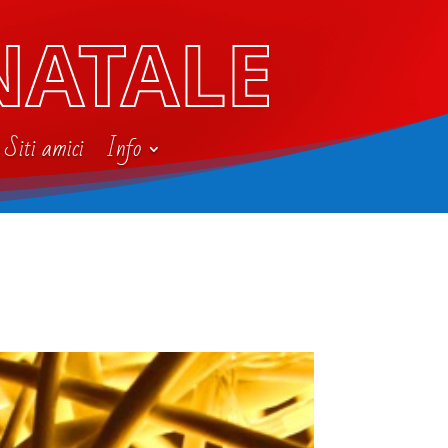
NATALE
Siti amici
Info