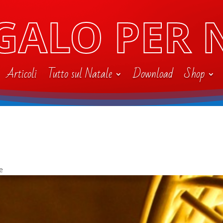
GALO PER 
Articoli
Tutto sul Natale
Download
Shop
e