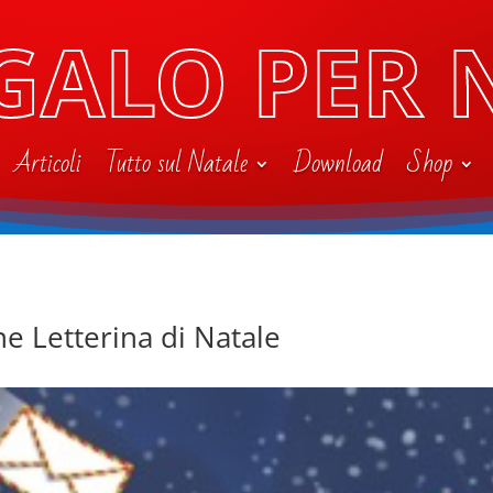
GALO PER 
Articoli
Tutto sul Natale
Download
Shop
ne Letterina di Natale