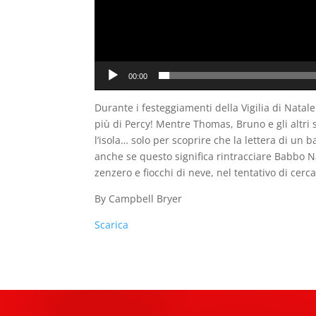
00:00
Durante i festeggiamenti della Vigilia di Natal
più di Percy! Mentre Thomas, Bruno e gli altri s
l’isola… solo per scoprire che la lettera di u
anche se questo significa rintracciare Babbo Na
zenzero e fiocchi di neve, nel tentativo di cer
By Campbell Bryer
Scarica