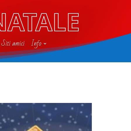
NATALE
Siti amici
Info