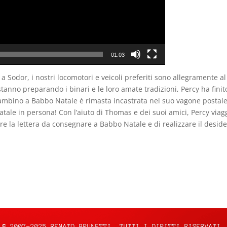
01:03
e a Sodor, i nostri locomotori e veicoli preferiti sono allegramente
tanno preparando i binari e le loro amate tradizioni, Percy ha finito
n bambino a Babbo Natale è rimasta incastrata nel suo vagone postale
tale in persona! Con l’aiuto di Thomas e dei suoi amici, Percy viagg
care la lettera da consegnare a Babbo Natale e di realizzare il desid
© 2007-2025 RENATO BRUNETTI. TUTTI I DIRITTI RISERVATI.