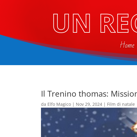
UN RE
Home
Il Trenino thomas: Missio
da
Elfo Magico
|
Nov 29, 2024
|
Film di natale