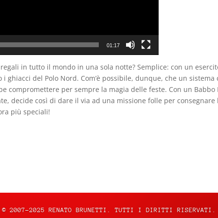
01:17
egali in tutto il mondo in una sola notte? Semplice: con un esercit
o i ghiacci del Polo Nord. Com’è possibile, dunque, che un sistema 
ebbe compromettere per sempre la magia delle feste. Con un Babbo N
te, decide così di dare il via ad una missione folle per consegnare
ra più speciali!
© 2007-2025 RENATO BRUNETTI. TUTTI I DIRITTI RISERVATI.