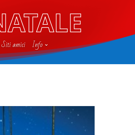
NATALE
Siti amici
Info