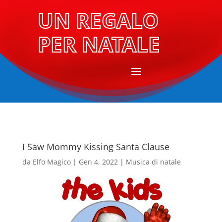
UN REGALO
PER NATALE
I Saw Mommy Kissing Santa Clause
da
Elfo Magico
|
Gen 4, 2022
|
Musica di natale