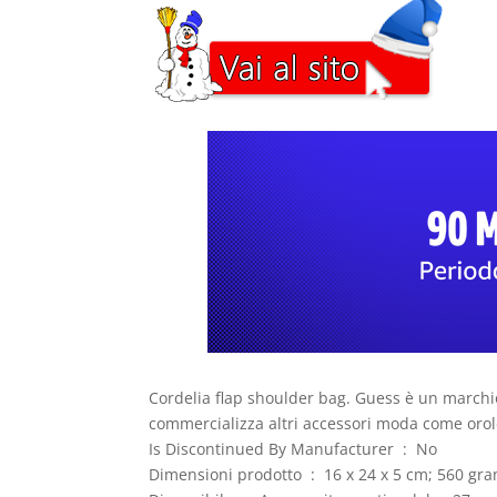
Cordelia flap shoulder bag. Guess è un marchi
commercializza altri accessori moda come orolog
Is Discontinued By Manufacturer ‏ : ‎ No
Dimensioni prodotto ‏ : ‎ 16 x 24 x 5 cm; 560