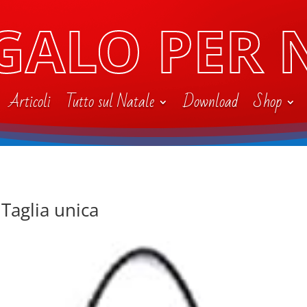
GALO PER 
Articoli
Tutto sul Natale
Download
Shop
aglia unica