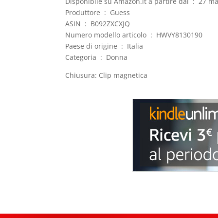
Disponibile su Amazon.it a 
Produttore ‏ : ‎ Guess
ASIN ‏ : ‎ B092ZXCXJQ
Numero modello articolo ‏ : ‎ HWVY8130190
Paese di origine ‏ : ‎ Italia
Categoria ‏ : ‎ Donna
Chiusura: Clip magnetica