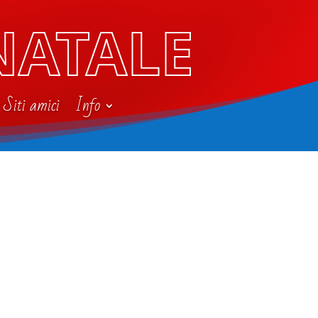
NATALE
Siti amici
Info