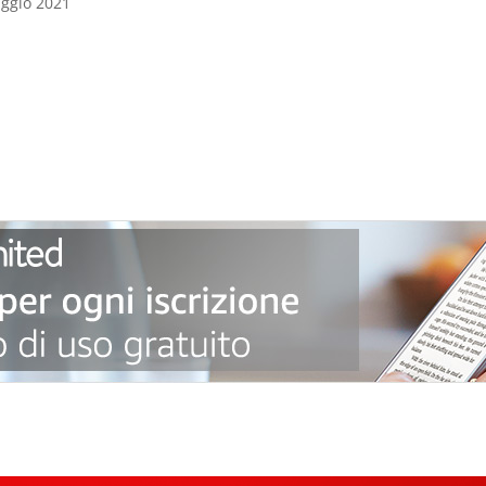
partire dal ‏ : ‎ 27 maggio 2021