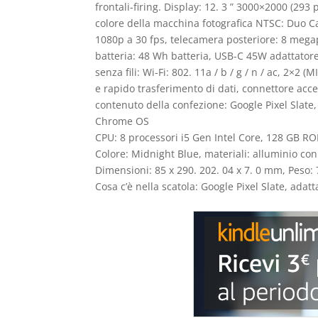
frontali-firing. Display: 12. 3 ” 3000×2000 (29
colore della macchina fotografica NTSC: Duo Ca
1080p a 30 fps, telecamera posteriore: 8 megapi
batteria: 48 Wh batteria, USB-C 45W adattatore c
senza fili: Wi-Fi: 802. 11a / b / g / n / ac, 2×2
e rapido trasferimento di dati, connettore acces
contenuto della confezione: Google Pixel Slate,
Chrome OS
CPU: 8 processori i5 Gen Intel Core, 128 GB 
Colore: Midnight Blue, materiali: alluminio con
Dimensioni: 85 x 290. 202. 04 x 7. 0 mm, Peso:
Cosa c’è nella scatola: Google Pixel Slate, adat