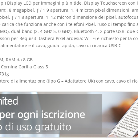
3 ppi) Display LCD per immagini più nitide, Display Touchscreen con
m:. 8 megapixel, ƒ / 1 9 apertura, 1. 4 micron pixel dimensioni, a
xel, ƒ / 1 8 apertura, 1. 12 micron dimensione dei pixel, autofocus
arica che funziona anche con i telefoni Pixel, l’uso di tempo fino a
 (MIMO), dual-band (2. 4 GHz 5. 0 GHz), Bluetooth 4. 2 porte USB: due-C
sori per Requisiti tastiera Pixel ardesia: Wi- Fi è richiesto per la c
 alimentatore e il cavo, guida rapida, cavo di ricarica USB-C
ROM, RAM da 8 GB
 Corning Gorilla Glass 5
 731g
tatore di alimentazione (tipo G – Adattatore UK) con cavo, cavo di r