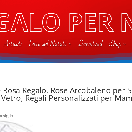
GALO PER 
Articoli
Tutto sul Natale
Download
Shop
e Rosa Regalo, Rose Arcobaleno per 
i Vetro, Regali Personalizzati per 
famiglia