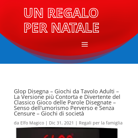
UN REGALO
PER NATALE
Glop Disegna – Giochi da Tavolo Adulti –
La Versione più Contorta e Divertente del
Classico Gioco delle Parole Disegnate –
Senso dell’umorismo Perverso e Senza
Censure – Giochi di società
da
Elfo Magico
|
Dic 31, 2021
|
Regali per la famiglia