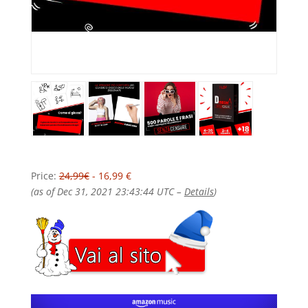
Price:
24,99€
- 16,99 €
(as of Dec 31, 2021 23:43:44 UTC –
Details
)