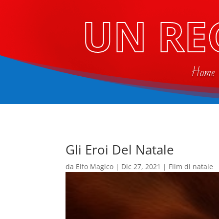
UN RE
Home
Gli Eroi Del Natale
da
Elfo Magico
|
Dic 27, 2021
|
Film di natale