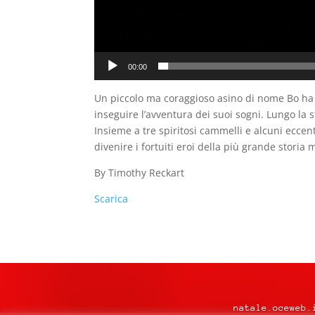
00:00
Un piccolo ma coraggioso asino di nome Bo ha vi
inseguire l’avventura dei suoi sogni. Lungo la 
Insieme a tre spiritosi cammelli e alcuni eccent
divenire i fortuiti eroi della più grande storia
By Timothy Reckart
Scarica
natale.oceweb.