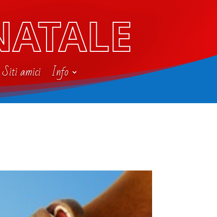
NATALE
Siti amici
Info