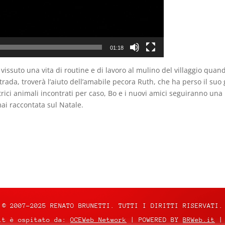
01:18
ssuto una vita di routine e di lavoro al mulino del villaggio quando
strada, troverà l’aiuto dell’amabile pecora Ruth, che ha perso il su
rici animali incontrati per caso, Bo e i nuovi amici seguiranno una p
 mai raccontata sul Natale.
© 2007-2025 RENATO BRUNETTI. TUTTI I DIRITTI RISERVATI.
it è ospitato da:
OCEWeb Network
| POWERED BY
BRWeb.it
|