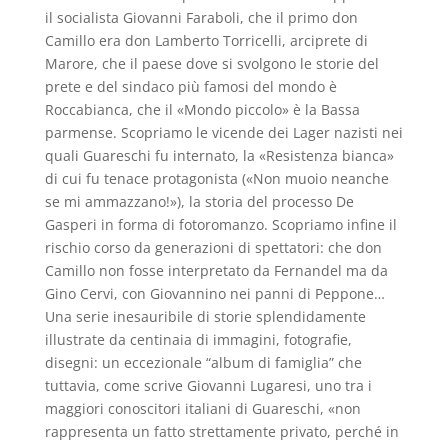
il socialista Giovanni Faraboli, che il primo don
Camillo era don Lamberto Torricelli, arciprete di
Marore, che il paese dove si svolgono le storie del
prete e del sindaco più famosi del mondo è
Roccabianca, che il «Mondo piccolo» è la Bassa
parmense. Scopriamo le vicende dei Lager nazisti nei
quali Guareschi fu internato, la «Resistenza bianca»
di cui fu tenace protagonista («Non muoio neanche
se mi ammazzano!»), la storia del processo De
Gasperi in forma di fotoromanzo. Scopriamo infine il
rischio corso da generazioni di spettatori: che don
Camillo non fosse interpretato da Fernandel ma da
Gino Cervi, con Giovannino nei panni di Peppone…
Una serie inesauribile di storie splendidamente
illustrate da centinaia di immagini, fotografie,
disegni: un eccezionale “album di famiglia” che
tuttavia, come scrive Giovanni Lugaresi, uno tra i
maggiori conoscitori italiani di Guareschi, «non
rappresenta un fatto strettamente privato, perché in