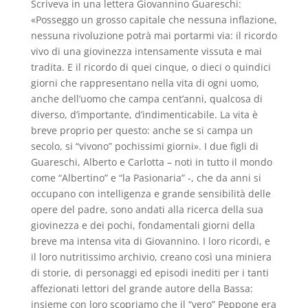
Scriveva in una lettera Giovannino Guareschi:
«Posseggo un grosso capitale che nessuna inflazione,
nessuna rivoluzione potrà mai portarmi via: il ricordo
vivo di una giovinezza intensamente vissuta e mai
tradita. E il ricordo di quei cinque, o dieci o quindici
giorni che rappresentano nella vita di ogni uomo,
anche dell’uomo che campa cent’anni, qualcosa di
diverso, d’importante, d’indimenticabile. La vita è
breve proprio per questo: anche se si campa un
secolo, si “vivono” pochissimi giorni». I due figli di
Guareschi, Alberto e Carlotta – noti in tutto il mondo
come “Albertino” e “la Pasionaria” -, che da anni si
occupano con intelligenza e grande sensibilità delle
opere del padre, sono andati alla ricerca della sua
giovinezza e dei pochi, fondamentali giorni della
breve ma intensa vita di Giovannino. I loro ricordi, e
il loro nutritissimo archivio, creano così una miniera
di storie, di personaggi ed episodi inediti per i tanti
affezionati lettori del grande autore della Bassa:
insieme con loro scopriamo che il “vero” Peppone era