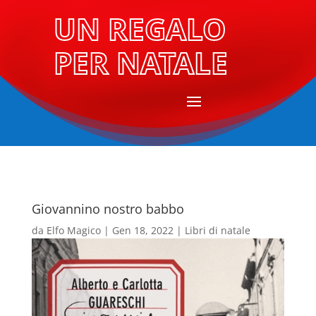
UN REGALO
PER NATALE
Giovannino nostro babbo
da
Elfo Magico
|
Gen 18, 2022
|
Libri di natale