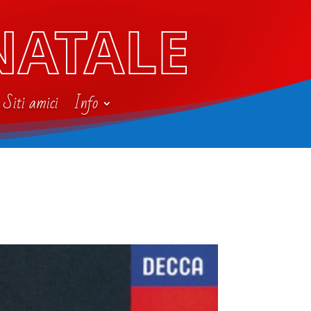
NATALE
Siti amici
Info