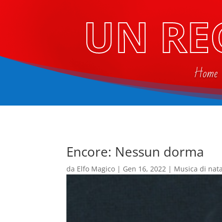
UN RE
Home
Encore: Nessun dorma
da
Elfo Magico
|
Gen 16, 2022
|
Musica di nat