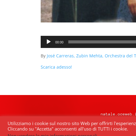
Audio
00:00
Player
By
José Carreras, Zubin Mehta, Orchestra del 
Scarica adesso!
natale.oceweb.
Utilizziamo i cookie sul nostro sito Web per offrirti l'esperien
Cliccando su "Accetta" acconsenti all'uso di TUTTI i cookie.
Quest’opera è distribuita con Lice
Non vendere le mie informazioni personali
.