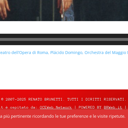
Teatro dell’Opera di Roma, Plácido Domingo, Orchestra del Maggio 
© 2007-2025 RENATO BRUNETTI. TUTTI I DIRITTI RISERVATI.
it è ospitato da:
OCEWeb Network
| POWERED BY
BRWeb.it
|
za più pertinente ricordando le tue preferenze e le visite ripetute.
nza
Creative Commons Attribuzione – Non commerciale – Non