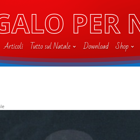
GALO PER 
Articoli
Tutto sul Natale
Download
Shop
ale