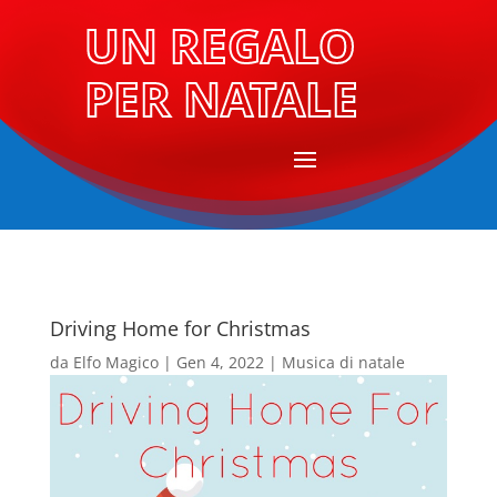
UN REGALO
PER NATALE
Driving Home for Christmas
da
Elfo Magico
|
Gen 4, 2022
|
Musica di natale