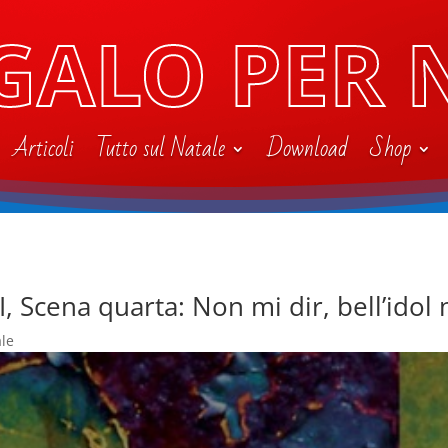
GALO PER 
Articoli
Tutto sul Natale
Download
Shop
I, Scena quarta: Non mi dir, bell’ido
ale