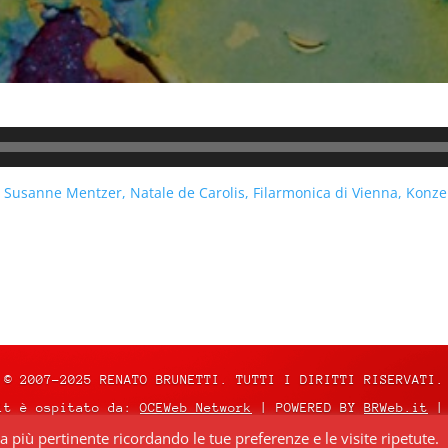
, Susanne Mentzer, Natale de Carolis, Filarmonica di Vienna, Konz
n
© 2007-2025 RENATO BRUNETTI. TUTTI I DIRITTI RISERVATI.
it è ospitato da:
OCEWeb Network
| POWERED BY
BRWeb.it
|
za più pertinente ricordando le tue preferenze e le visite ripetute.