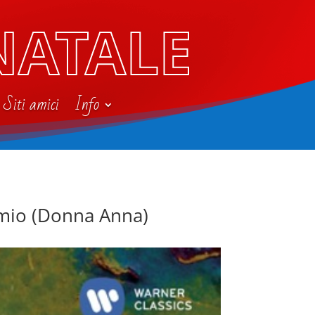
NATALE
Siti amici
Info
l mio (Donna Anna)