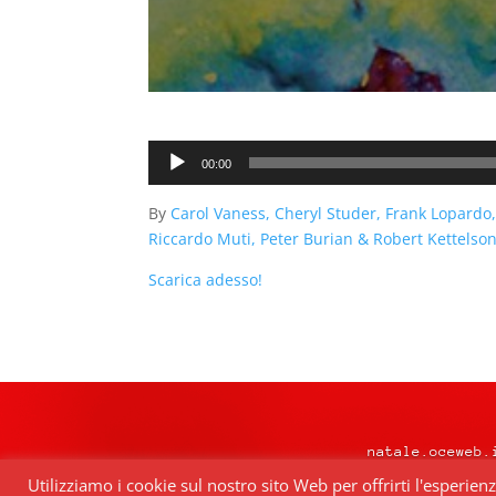
Audio
00:00
Player
By
Carol Vaness, Cheryl Studer, Frank Lopardo
Riccardo Muti, Peter Burian & Robert Kettelso
Scarica adesso!
natale.oceweb.
Utilizziamo i cookie sul nostro sito Web per offrirti l'esperien