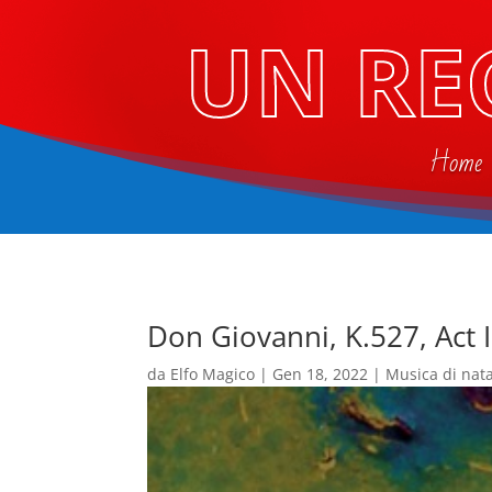
UN RE
Home
Don Giovanni, K.527, Act I
da
Elfo Magico
|
Gen 18, 2022
|
Musica di nat