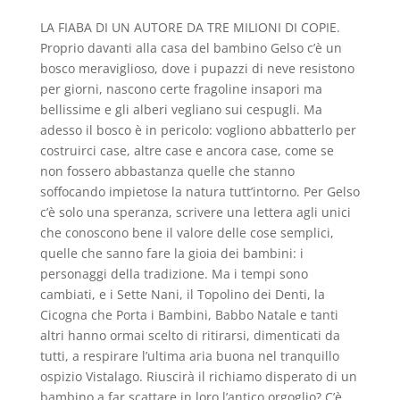
LA FIABA DI UN AUTORE DA TRE MILIONI DI COPIE.
Proprio davanti alla casa del bambino Gelso c’è un
bosco meraviglioso, dove i pupazzi di neve resistono
per giorni, nascono certe fragoline insapori ma
bellissime e gli alberi vegliano sui cespugli. Ma
adesso il bosco è in pericolo: vogliono abbatterlo per
costruirci case, altre case e ancora case, come se
non fossero abbastanza quelle che stanno
soffocando impietose la natura tutt’intorno. Per Gelso
c’è solo una speranza, scrivere una lettera agli unici
che conoscono bene il valore delle cose semplici,
quelle che sanno fare la gioia dei bambini: i
personaggi della tradizione. Ma i tempi sono
cambiati, e i Sette Nani, il Topolino dei Denti, la
Cicogna che Porta i Bambini, Babbo Natale e tanti
altri hanno ormai scelto di ritirarsi, dimenticati da
tutti, a respirare l’ultima aria buona nel tranquillo
ospizio Vistalago. Riuscirà il richiamo disperato di un
bambino a far scattare in loro l’antico orgoglio? C’è