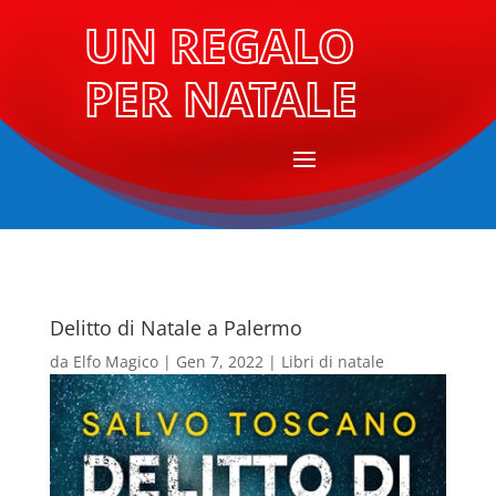
UN REGALO
PER NATALE
Delitto di Natale a Palermo
da
Elfo Magico
|
Gen 7, 2022
|
Libri di natale