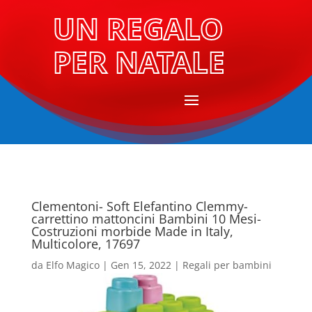
UN REGALO
PER NATALE
Clementoni- Soft Elefantino Clemmy-
carrettino mattoncini Bambini 10 Mesi-
Costruzioni morbide Made in Italy,
Multicolore, 17697
da
Elfo Magico
|
Gen 15, 2022
|
Regali per bambini