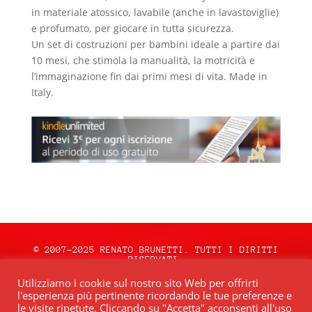
in materiale atossico, lavabile (anche in lavastoviglie)
e profumato, per giocare in tutta sicurezza.
Un set di costruzioni per bambini ideale a partire dai
10 mesi, che stimola la manualità, la motricità e
l’immaginazione fin dai primi mesi di vita. Made in
Italy.
© 2007-2025 RENATO BRUNETTI. TUTTI I DIRITTI
RISERVATI.
natale.oceweb.it è ospitato da:
OCEWeb
Utilizziamo i cookie sul nostro sito Web per offrirti
Network
| POWERED BY
BRWeb.it
|
PRIVACY
l'esperienza più pertinente ricordando le tue preferenze e
POLICY
le visite ripetute. Cliccando su "Accetta" acconsenti all'uso