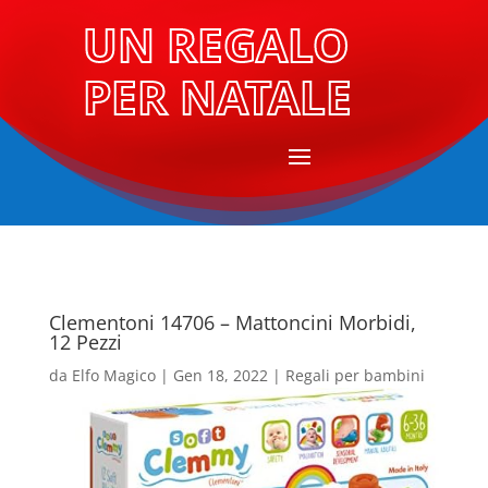
UN REGALO
PER NATALE
Clementoni 14706 – Mattoncini Morbidi,
12 Pezzi
da
Elfo Magico
|
Gen 18, 2022
|
Regali per bambini