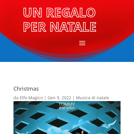
UN REGALO
PER NATALE
Christmas
da
Elfo Magico
|
Gen 9, 2022
|
Musica di natale