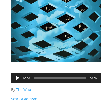
Audio
00:00
00:00
Player
By
The Who
Scarica adesso!