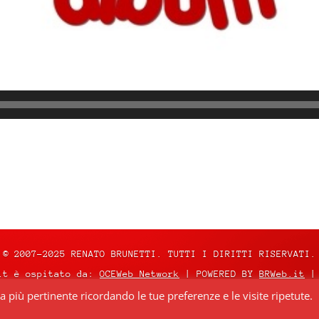
© 2007-2025 RENATO BRUNETTI. TUTTI I DIRITTI RISERVATI.
it è ospitato da:
OCEWeb Network
| POWERED BY
BRWeb.it
|
za più pertinente ricordando le tue preferenze e le visite ripetute.
nza
Creative Commons Attribuzione – Non commerciale – Non