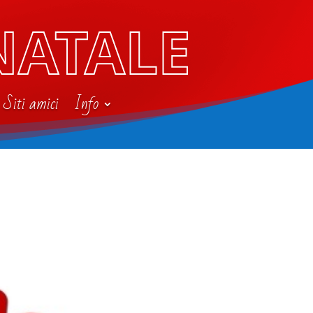
NATALE
Siti amici
Info