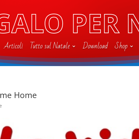
GALO PER 
Articoli
Tutto sul Natale
Download
Shop
Come Home
e