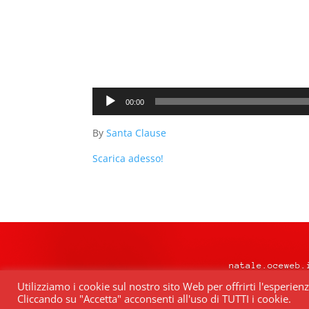
Audio
00:00
Player
By
Santa Clause
Scarica adesso!
natale.oceweb.
Utilizziamo i cookie sul nostro sito Web per offrirti l'esperien
Cliccando su "Accetta" acconsenti all'uso di TUTTI i cookie.
Quest’opera è distribuita con Lice