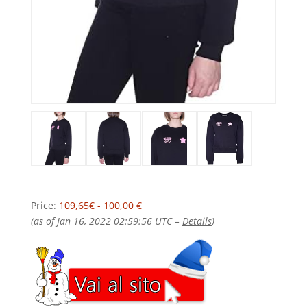
Price:
109,65€
- 100,00 €
(as of Jan 16, 2022 02:59:56 UTC –
Details
)