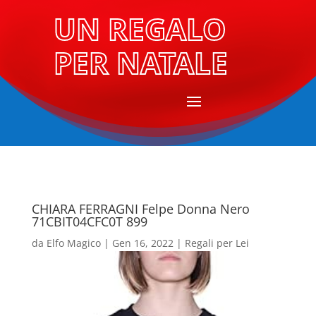
UN REGALO
PER NATALE
CHIARA FERRAGNI Felpe Donna Nero
71CBIT04CFC0T 899
da
Elfo Magico
|
Gen 16, 2022
|
Regali per Lei