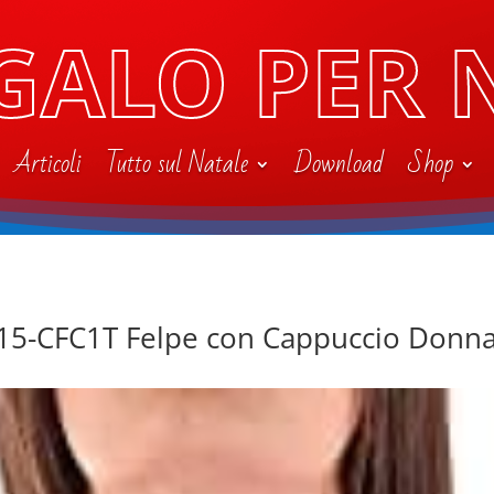
GALO PER 
Articoli
Tutto sul Natale
Download
Shop
15-CFC1T Felpe con Cappuccio Donn