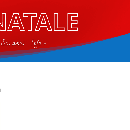
NATALE
Siti amici
Info
a