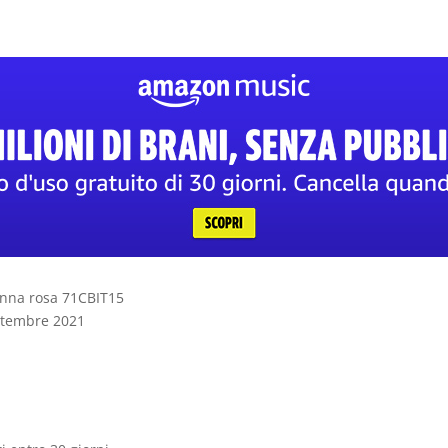
onna rosa 71CBIT15
 a partire dal ‏ : ‎ 28 settembre 2021