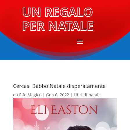
UN REGALO
PER NATALE
Cercasi Babbo Natale disperatamente
da
Elfo Magico
|
Gen 6, 2022
|
Libri di natale