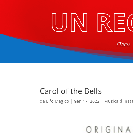
UN RE
Home
Carol of the Bells
da
Elfo Magico
|
Gen 17, 2022
|
Musica di nat