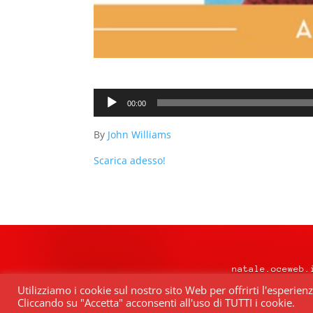
Audio
00:00
Player
By
John Williams
Scarica adesso!
natale.oceweb.
Utilizziamo i cookie sul nostro sito Web per offrirti l'esperien
Cliccando su "Accetta" acconsenti all'uso di TUTTI i cookie.
Quest’opera è distribuita con Lice