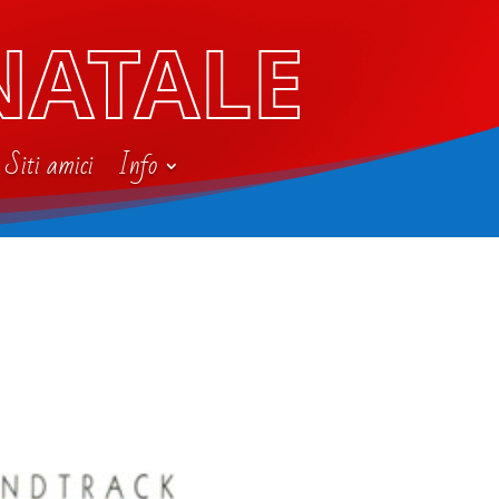
NATALE
Siti amici
Info