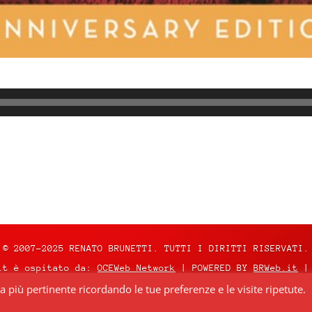
© 2007-2025 RENATO BRUNETTI. TUTTI I DIRITTI RISERVATI.
it è ospitato da:
OCEWeb Network
| POWERED BY
BRWeb.it
|
za più pertinente ricordando le tue preferenze e le visite ripetute.
nza
Creative Commons Attribuzione – Non commerciale – Non