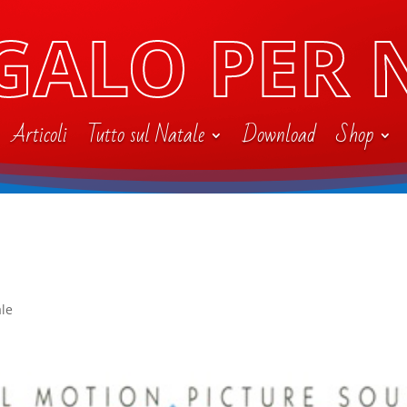
GALO PER 
Articoli
Tutto sul Natale
Download
Shop
ale