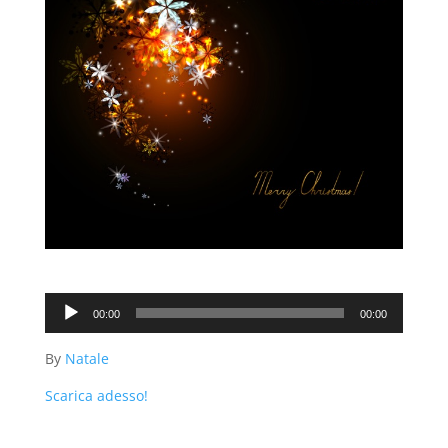
Audio
00:00
00:00
Player
By
Natale
Scarica adesso!