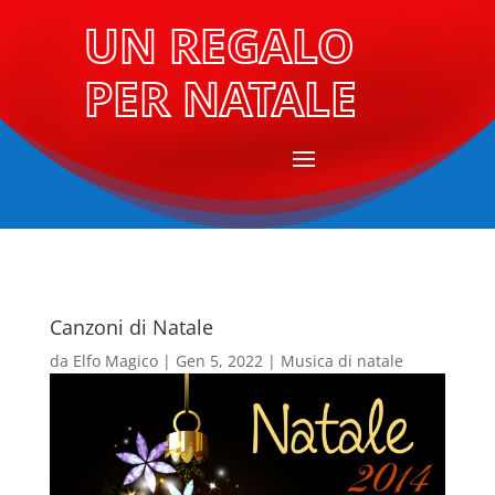
UN REGALO
PER NATALE
Canzoni di Natale
da
Elfo Magico
|
Gen 5, 2022
|
Musica di natale