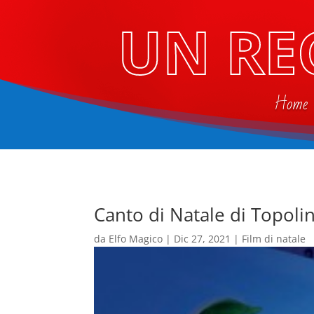
UN RE
Home
Canto di Natale di Topoli
da
Elfo Magico
|
Dic 27, 2021
|
Film di natale