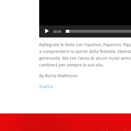
00:00
Rallegrate le feste con Topolino, Paperino, Pip
a comprendere lo spirito della festività. Eben
generosità. Ma con l’aiuto di alcuni nuovi amici,
cambierà per sempre la sua vita.
By Burny Mattinson
Scarica