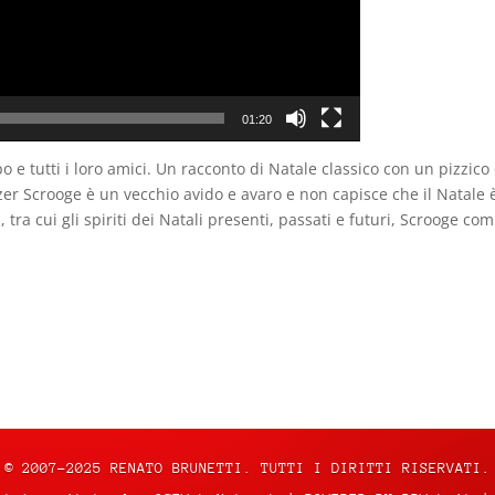
01:20
po e tutti i loro amici. Un racconto di Natale classico con un pizzic
ezer Scrooge è un vecchio avido e avaro e non capisce che il Natal
 tra cui gli spiriti dei Natali presenti, passati e futuri, Scrooge co
© 2007-2025 RENATO BRUNETTI. TUTTI I DIRITTI RISERVATI.