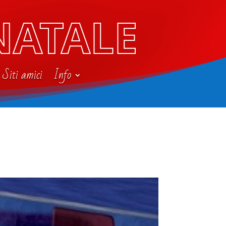
NATALE
Siti amici
Info