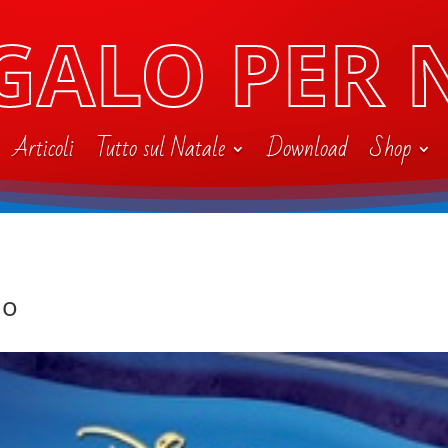
GALO PER 
Articoli
Tutto sul Natale
Download
Shop
no